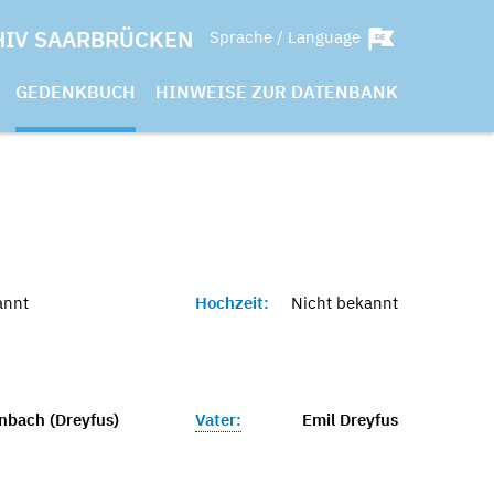
HIV SAARBRÜCKEN
Sprache / Language
GEDENKBUCH
HINWEISE ZUR DATENBANK
annt
Hochzeit:
Nicht bekannt
nbach (Dreyfus)
Vater:
Emil Dreyfus