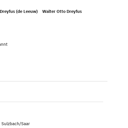
e Dreyfus (de Leeuw)
Walter Otto Dreyfus
annt
3 Sulzbach/Saar