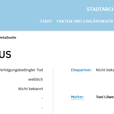
STADTARC
START
FAKTEN UND ERKLÄRUNGEN
etailseite
US
Verfolgungsbedingter Tod
Ehepartner:
Nicht bek
weiblich
Nicht bekannt
Mutter:
Toni Löwe
-
-