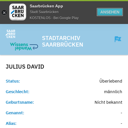
Saarbrücken App
ANSEHEN
Stadt Saarbrücken
KOSTENLOS - Bei Google Play
STADTARCHIV
SAARBRÜCKEN
JULIUS
DAVID
Status:
Überlebend
Geschlecht:
männlich
Geburtsname:
Nicht bekannt
Genannt:
-
Alias:
-