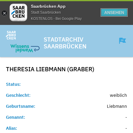
Saarbrücken App
ANSEHEN
Stadt Saarbrücken
KOSTENLOS - Bei Google Play
STADTARCHIV
SAARBRÜCKEN
THERESIA LIEBMANN (GRABER)
Status:
Geschlecht:
weiblich
Geburtsname:
Liebmann
Genannt:
-
Alias:
-