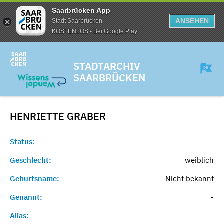
Saarbrücken App
ANSEHEN
Stadt Saarbrücken
KOSTENLOS - Bei Google Play
STADTARCHIV
SAARBRÜCKEN
HENRIETTE
GRABER
Status:
Geschlecht:
weiblich
Geburtsname:
Nicht bekannt
Genannt:
-
Alias:
-