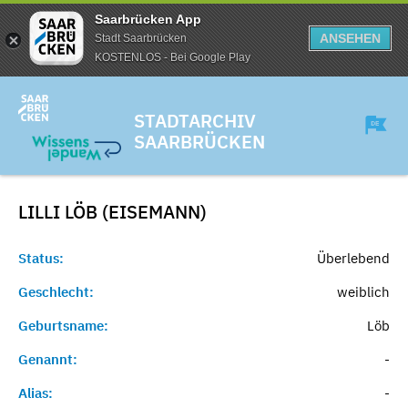
Saarbrücken App
ANSEHEN
Stadt Saarbrücken
KOSTENLOS - Bei Google Play
STADTARCHIV
SAARBRÜCKEN
LILLI LÖB (EISEMANN)
Status:
Überlebend
Geschlecht:
weiblich
Geburtsname:
Löb
Genannt:
-
Alias:
-