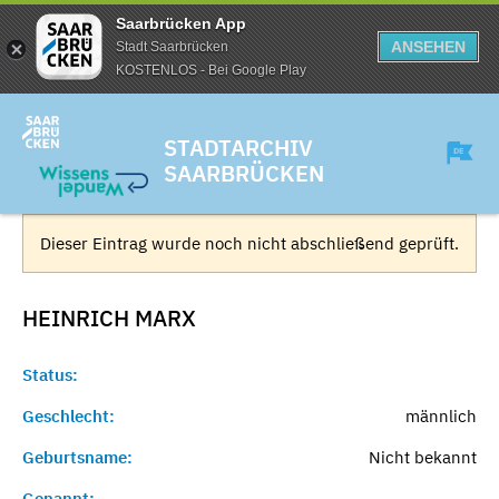
Saarbrücken App
ANSEHEN
Stadt Saarbrücken
KOSTENLOS - Bei Google Play
STADTARCHIV
SAARBRÜCKEN
Dieser Eintrag wurde noch nicht abschließend geprüft.
HEINRICH
MARX
Status:
Geschlecht:
männlich
Geburtsname:
Nicht bekannt
Genannt:
-