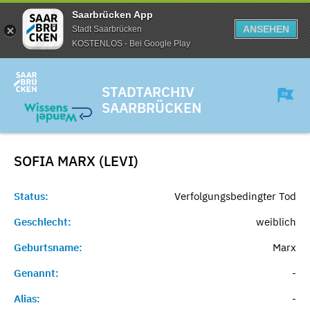
Saarbrücken App
ANSEHEN
Stadt Saarbrücken
KOSTENLOS - Bei Google Play
STADTARCHIV
SAARBRÜCKEN
SOFIA MARX (LEVI)
Status:
Verfolgungsbedingter Tod
Geschlecht:
weiblich
Geburtsname:
Marx
Genannt:
-
Alias:
-