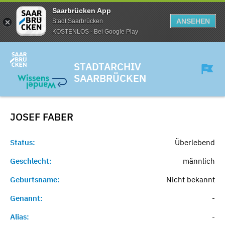
Saarbrücken App
ANSEHEN
Stadt Saarbrücken
KOSTENLOS - Bei Google Play
STADTARCHIV
SAARBRÜCKEN
JOSEF
FABER
Status:
Überlebend
Geschlecht:
männlich
Geburtsname:
Nicht bekannt
Genannt:
-
Alias:
-