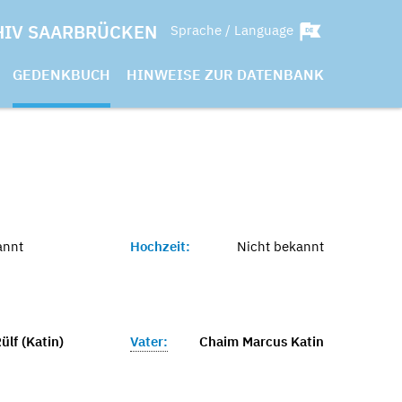
HIV SAARBRÜCKEN
Sprache / Language
GEDENKBUCH
HINWEISE ZUR DATENBANK
annt
Hochzeit:
Nicht bekannt
lf (Katin)
Vater:
Chaim Marcus Katin