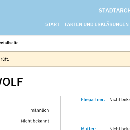
STADTARC
START
FAKTEN UND ERKLÄRUNGEN
etailseite
rüft.
OLF
Ehepartner:
Nicht bek
männlich
Nicht bekannt
Mutter:
Nicht bek