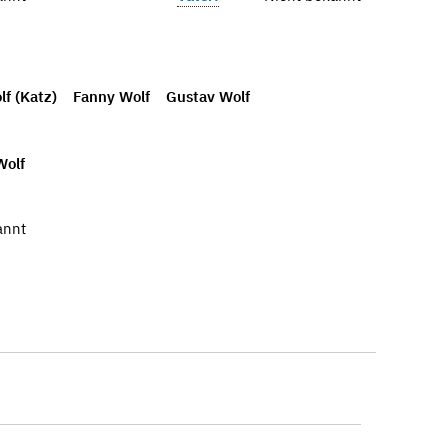
lf (Katz)
Fanny Wolf
Gustav Wolf
Wolf
annt