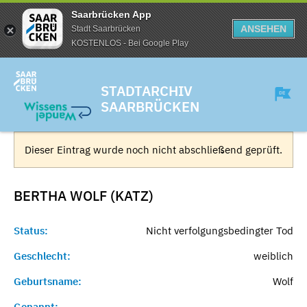
Saarbrücken App
ANSEHEN
Stadt Saarbrücken
KOSTENLOS - Bei Google Play
STADTARCHIV
SAARBRÜCKEN
Dieser Eintrag wurde noch nicht abschließend geprüft.
BERTHA WOLF (KATZ)
Status:
Nicht verfolgungsbedingter Tod
Geschlecht:
weiblich
Geburtsname:
Wolf
Genannt:
-