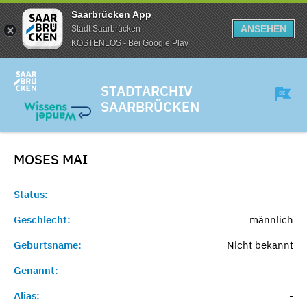
Saarbrücken App
ANSEHEN
Stadt Saarbrücken
KOSTENLOS - Bei Google Play
STADTARCHIV
SAARBRÜCKEN
MOSES
MAI
Status:
Geschlecht:
männlich
Geburtsname:
Nicht bekannt
Genannt:
-
Alias:
-