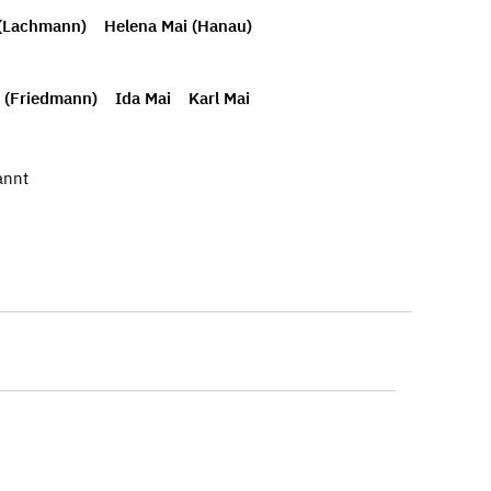
 (Lachmann)
Helena Mai (Hanau)
 (Friedmann)
Ida Mai
Karl Mai
annt