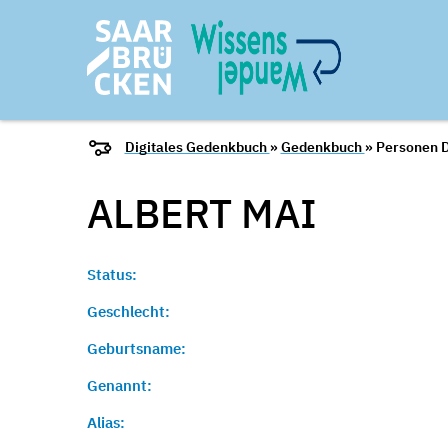
Digitales Gedenkbuch
»
Gedenkbuch
» Personen D
ALBERT
MAI
Status:
Geschlecht:
Geburtsname:
Genannt:
Alias: