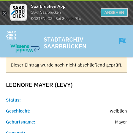
Saarbrücken App
ANSEHEN
Stadt Saarbrücken
KOSTENLOS - Bei Google Play
STADTARCHIV
SAARBRÜCKEN
Dieser Eintrag wurde noch nicht abschließend geprüft.
LEONORE MAYER (LEVY)
Status:
Geschlecht:
weiblich
Geburtsname:
Mayer
Genannt:
-