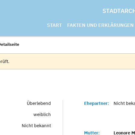
STADTARC
START
FAKTEN UND ERKLÄRUNGEN
etailseite
rüft.
Überlebend
Ehepartner:
Nicht bek
weiblich
Nicht bekannt
Mutter:
Leonore M