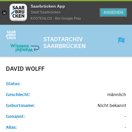
Saarbrücken App
ANSEHEN
Stadt Saarbrücken
KOSTENLOS - Bei Google Play
STADTARCHIV
SAARBRÜCKEN
DAVID
WOLFF
Status:
Geschlecht:
männlich
Geburtsname:
Nicht bekannt
Genannt:
-
Alias:
-