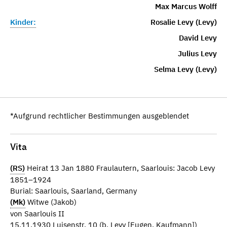
Max Marcus Wolff
Kinder:
Rosalie Levy (Levy)
David Levy
Julius Levy
Selma Levy (Levy)
*Aufgrund rechtlicher Bestimmungen ausgeblendet
Vita
(RS)
Heirat 13 Jan 1880 Fraulautern, Saarlouis: Jacob Levy
1851–1924
Burial: Saarlouis, Saarland, Germany
(Mk)
Witwe (Jakob)
von Saarlouis II
15.11.1930 Luisenstr. 10 (b. Levy [Eugen, Kaufmann])