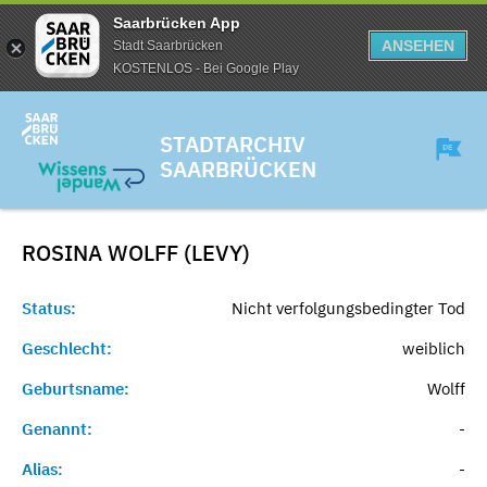
Saarbrücken App
ANSEHEN
Stadt Saarbrücken
KOSTENLOS - Bei Google Play
STADTARCHIV
SAARBRÜCKEN
ROSINA WOLFF (LEVY)
Status:
Nicht verfolgungsbedingter Tod
Geschlecht:
weiblich
Geburtsname:
Wolff
Genannt:
-
Alias:
-