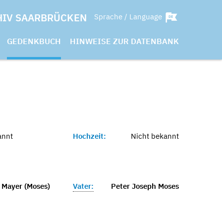
HIV SAARBRÜCKEN
Sprache / Language
GEDENKBUCH
HINWEISE ZUR DATENBANK
annt
Hochzeit:
Nicht bekannt
 Mayer (Moses)
Vater:
Peter Joseph Moses