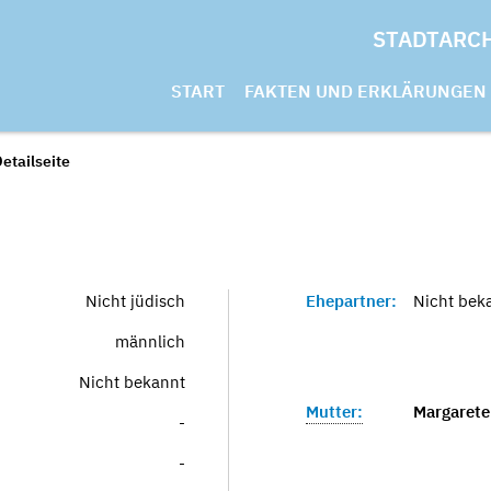
STADTARC
START
FAKTEN UND ERKLÄRUNGEN
etailseite
Nicht jüdisch
Ehepartner:
Nicht bek
männlich
Nicht bekannt
Mutter:
Margarete
-
-