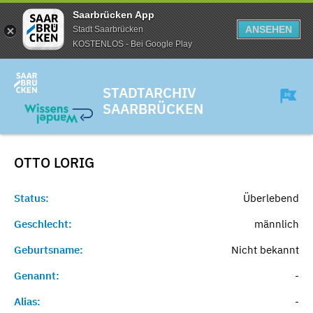
Saarbrücken App
ANSEHEN
Stadt Saarbrücken
KOSTENLOS - Bei Google Play
STADTARCHIV
SAARBRÜCKEN
OTTO
LORIG
Status:
Überlebend
Geschlecht:
männlich
Geburtsname:
Nicht bekannt
Genannt:
-
Alias:
-