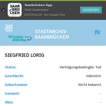
Saarbrücken App
ANSEHEN
Stadt Saarbrücken
KOSTENLOS - Bei Google Play
STADTARCHIV
SAARBRÜCKEN
SIEGFRIED
LORIG
Status:
Verfolgungsbedingter Tod
Geschlecht:
männlich
Geburtsname:
Nicht bekannt
Genannt:
-
Alias:
-