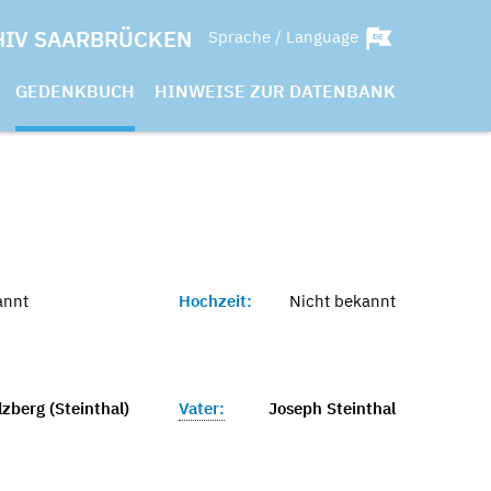
HIV SAARBRÜCKEN
Sprache / Language
GEDENKBUCH
HINWEISE ZUR DATENBANK
annt
Hochzeit:
Nicht bekannt
zberg (Steinthal)
Vater:
Joseph Steinthal