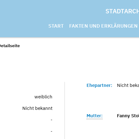
STADTARC
START
FAKTEN UND ERKLÄRUNGEN
etailseite
Ehepartner:
Nicht bek
weiblich
Nicht bekannt
Mutter:
Fanny Stol
-
-