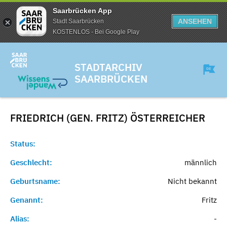
Saarbrücken App
ANSEHEN
Stadt Saarbrücken
KOSTENLOS - Bei Google Play
STADTARCHIV
SAARBRÜCKEN
FRIEDRICH (GEN. FRITZ)
ÖSTERREICHER
Status:
Geschlecht:
männlich
Geburtsname:
Nicht bekannt
Genannt:
Fritz
Alias:
-