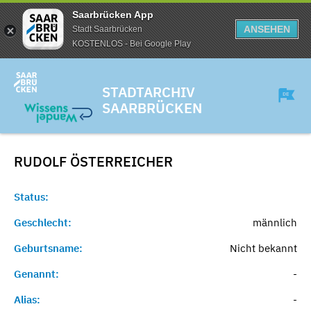
Saarbrücken App
ANSEHEN
Stadt Saarbrücken
KOSTENLOS - Bei Google Play
STADTARCHIV
SAARBRÜCKEN
RUDOLF
ÖSTERREICHER
Status:
Geschlecht:
männlich
Geburtsname:
Nicht bekannt
Genannt:
-
Alias:
-