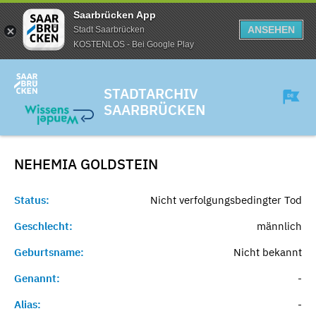
Saarbrücken App
ANSEHEN
Stadt Saarbrücken
KOSTENLOS - Bei Google Play
STADTARCHIV
SAARBRÜCKEN
NEHEMIA
GOLDSTEIN
Status:
Nicht verfolgungsbedingter Tod
Geschlecht:
männlich
Geburtsname:
Nicht bekannt
Genannt:
-
Alias:
-