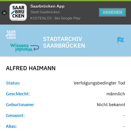
Saarbrücken App
ANSEHEN
Stadt Saarbrücken
KOSTENLOS - Bei Google Play
STADTARCHIV
SAARBRÜCKEN
ALFRED
HAIMANN
Status:
Verfolgungsbedingter Tod
Geschlecht:
männlich
Geburtsname:
Nicht bekannt
Genannt:
-
Alias:
-