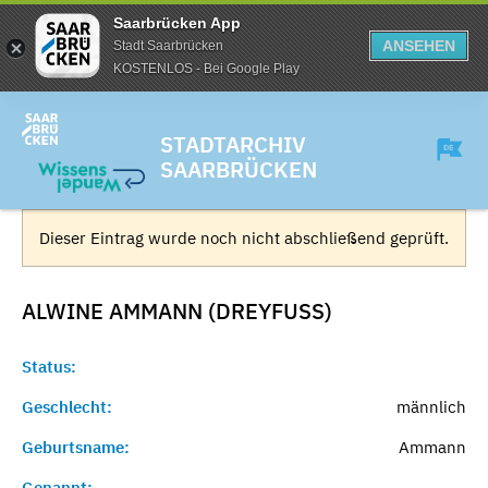
Saarbrücken App
ANSEHEN
Stadt Saarbrücken
KOSTENLOS - Bei Google Play
STADTARCHIV
SAARBRÜCKEN
Dieser Eintrag wurde noch nicht abschließend geprüft.
ALWINE AMMANN (DREYFUSS)
Status:
Geschlecht:
männlich
Geburtsname:
Ammann
Genannt:
-