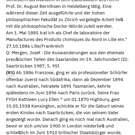
Prof. Dr. August Bernthsen in Heidelberg tätig. Eine
während dieser Zeit ausgeführte und der hohen
philosophischen Fakultät zu Zürich vorgelegte Arbeit ließ
mit die philosophische Doctor-Würde zuteil werden.
Am 1. Mai 1885 trat ich als Chef de laboratoire der
Manufactures des Produits chimiques du Nord in Lille ein."
27.10.1886 Lille/Frankreich
Q: Mergen, Josef : Die Auswanderungen aus den ehemals
preußischen Teilen des Saarlandes im 19. Jahrhundert (II).
Saarbrücken 1987, S. 95f.
(RS)
Ab 1886 Franzose, ging er als professioneller Schürfer
offenbar zuerst nach Südafrika, dann ab Dezember 1894
nach Australien, heiratete 1895 Tasmanien, kehrte
spätestens im Juni 1896 nach Paris zurück. Seine Frau
FYSH Kathleen Lucy Ellen * um 01.1870 Highbury, gest
31.05.1938 Kensington, schickte er für die Geburt seines
ersten Kindes nach Saarbrücken, die von seinem Vater
angezeigt wurde. Danach ging es noch mal nach Australien,
bevor er sich um/vor 1900 in London niederließ und
schließlich im Juni 1910 britischer Staatsbürger wurde.