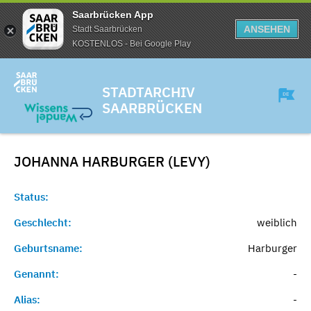
Saarbrücken App
ANSEHEN
Stadt Saarbrücken
KOSTENLOS - Bei Google Play
STADTARCHIV
SAARBRÜCKEN
JOHANNA HARBURGER (LEVY)
Status:
Geschlecht:
weiblich
Geburtsname:
Harburger
Genannt:
-
Alias:
-