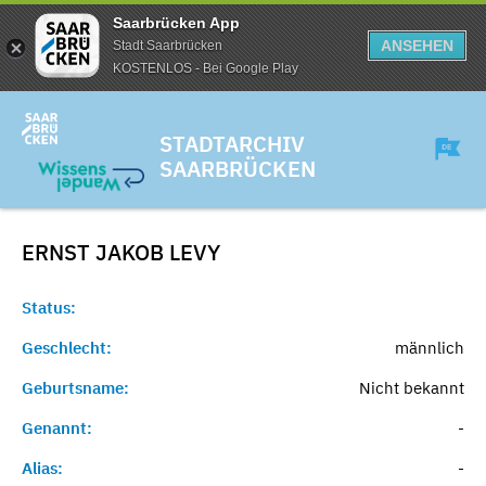
Saarbrücken App
ANSEHEN
Stadt Saarbrücken
KOSTENLOS - Bei Google Play
STADTARCHIV
SAARBRÜCKEN
ERNST JAKOB
LEVY
Status:
Geschlecht:
männlich
Geburtsname:
Nicht bekannt
Genannt:
-
Alias:
-