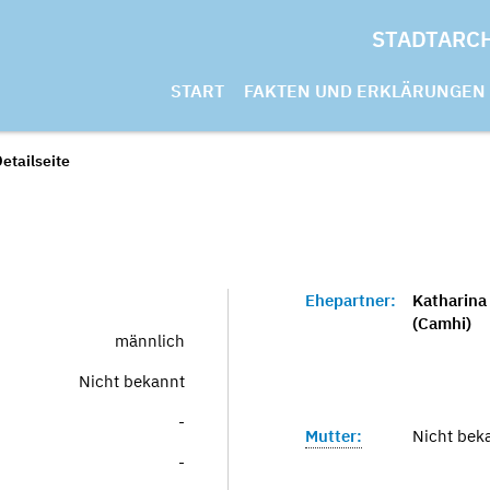
STADTARC
START
FAKTEN UND ERKLÄRUNGEN
etailseite
Ehepartner:
Katharina
(Camhi)
männlich
Nicht bekannt
-
Mutter:
Nicht bek
-