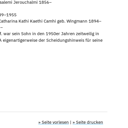
usalemi Jerouchalmi 1856–
889–1955
 Catharina Kathi Kaethi Camhi geb. Wingmann 1894–
8–
 war sein Sohn in den 1950er Jahren zeitweilig in
A eigenartigerweise der Scheidungshinweis für seine
» Seite vorlesen
|
» Seite drucken