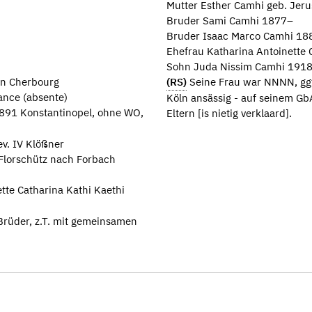
Mutter Esther Camhi geb. Jer
Bruder Sami Camhi 1877–
Bruder Isaac Marco Camhi 1
Ehefrau Katharina Antoinette
Sohn Juda Nissim Camhi 191
Von Cherbourg
(RS)
Seine Frau war NNNN, ggf.
ance (absente)
Köln ansässig - auf seinem Gb
1891 Konstantinopel, ohne WO,
Eltern [is nietig verklaard].
v. IV Klößner
Florschütz nach Forbach
te Catharina Kathi Kaethi
 Brüder, z.T. mit gemeinsamen