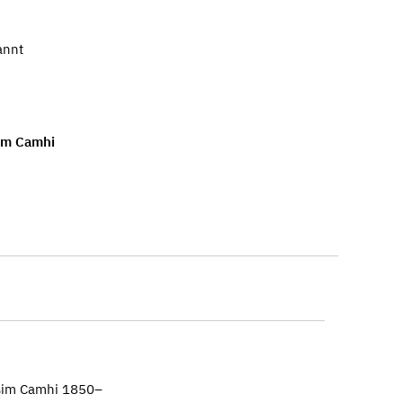
annt
im Camhi
ssim Camhi 1850–