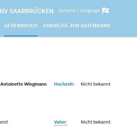
HIV SAARBRÜCKEN
Sprache / Language
GEDENKBUCH
HINWEISE ZUR DATENBANK
 Antoinette Wingmann
Hochzeit:
Nicht bekannt
annt
Vater:
Nicht bekannt