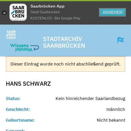
Saarbrücken App
ANSEHEN
Stadt Saarbrücken
KOSTENLOS - Bei Google Play
STADTARCHIV
SAARBRÜCKEN
Dieser Eintrag wurde noch nicht abschließend geprüft.
HANS
SCHWARZ
Status:
Kein hinreichender Saarlandbezug
Geschlecht:
männlich
Geburtsname:
Nicht bekannt
Genannt:
-