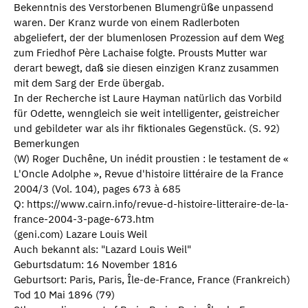
Bekenntnis des Verstorbenen Blumengrüße unpassend
waren. Der Kranz wurde von einem Radlerboten
abgeliefert, der der blumenlosen Prozession auf dem Weg
zum Friedhof Père Lachaise folgte. Prousts Mutter war
derart bewegt, daß sie diesen einzigen Kranz zusammen
mit dem Sarg der Erde übergab.
In der Recherche ist Laure Hayman natürlich das Vorbild
für Odette, wenngleich sie weit intelligenter, geistreicher
und gebildeter war als ihr fiktionales Gegenstück. (S. 92)
Bemerkungen
(W) Roger Duchêne, Un inédit proustien : le testament de «
L'Oncle Adolphe », Revue d'histoire littéraire de la France
2004/3 (Vol. 104), pages 673 à 685
Q: https://www.cairn.info/revue-d-histoire-litteraire-de-la-
france-2004-3-page-673.htm
(geni.com) Lazare Louis Weil
Auch bekannt als: "Lazard Louis Weil"
Geburtsdatum: 16 November 1816
Geburtsort: Paris, Paris, Île-de-France, France (Frankreich)
Tod 10 Mai 1896 (79)