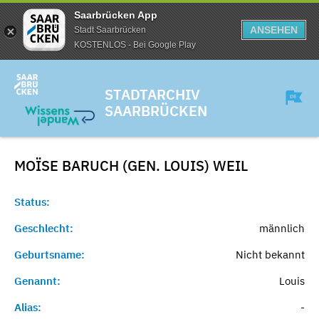
Saarbrücken App
ANSEHEN
Stadt Saarbrücken
KOSTENLOS - Bei Google Play
STADTARCHIV
SAARBRÜCKEN
MOÏSE BARUCH (GEN. LOUIS)
WEIL
Status:
Geschlecht:
männlich
Geburtsname:
Nicht bekannt
Genannt:
Louis
Alias:
-