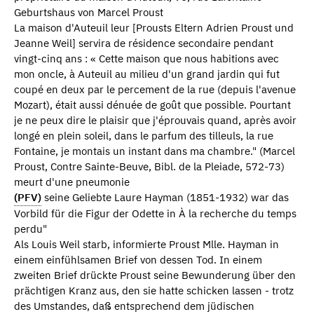
Geburtshaus von Marcel Proust
La maison d'Auteuil leur [Prousts Eltern Adrien Proust und
Jeanne Weil] servira de résidence secondaire pendant
vingt-cinq ans : « Cette maison que nous habitions avec
mon oncle, à Auteuil au milieu d'un grand jardin qui fut
coupé en deux par le percement de la rue (depuis l'avenue
Mozart), était aussi dénuée de goût que possible. Pourtant
je ne peux dire le plaisir que j'éprouvais quand, après avoir
longé en plein soleil, dans le parfum des tilleuls, la rue
Fontaine, je montais un instant dans ma chambre." (Marcel
Proust, Contre Sainte-Beuve, Bibl. de la Pleiade, 572-73)
meurt d'une pneumonie
(PFV)
seine Geliebte Laure Hayman (1851-1932) war das
Vorbild für die Figur der Odette in À la recherche du temps
perdu"
Als Louis Weil starb, informierte Proust Mlle. Hayman in
einem einfühlsamen Brief von dessen Tod. In einem
zweiten Brief drückte Proust seine Bewunderung über den
prächtigen Kranz aus, den sie hatte schicken lassen - trotz
des Umstandes, daß entsprechend dem jüdischen