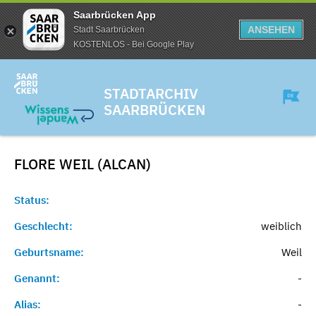
Saarbrücken App
ANSEHEN
Stadt Saarbrücken
KOSTENLOS - Bei Google Play
STADTARCHIV
SAARBRÜCKEN
FLORE WEIL (ALCAN)
Status:
Geschlecht:
weiblich
Geburtsname:
Weil
Genannt:
-
Alias:
-