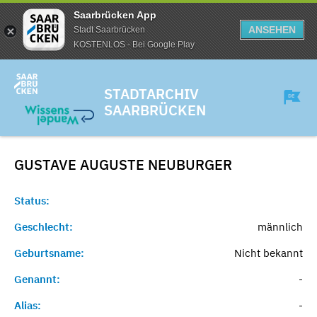
Saarbrücken App
ANSEHEN
Stadt Saarbrücken
KOSTENLOS - Bei Google Play
STADTARCHIV
SAARBRÜCKEN
GUSTAVE AUGUSTE
NEUBURGER
Status:
Geschlecht:
männlich
Geburtsname:
Nicht bekannt
Genannt:
-
Alias:
-