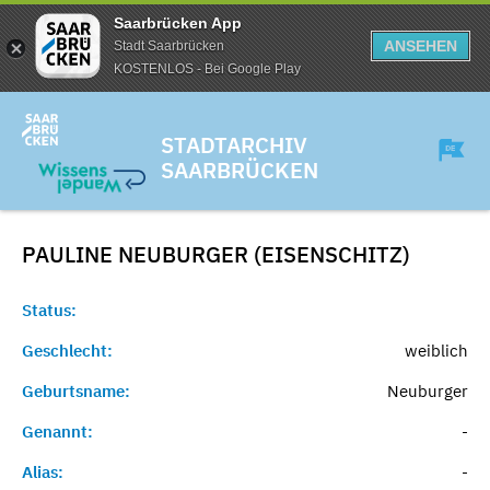
Saarbrücken App
ANSEHEN
Stadt Saarbrücken
KOSTENLOS - Bei Google Play
STADTARCHIV
SAARBRÜCKEN
PAULINE NEUBURGER (EISENSCHITZ)
Status:
Geschlecht:
weiblich
Geburtsname:
Neuburger
Genannt:
-
Alias:
-