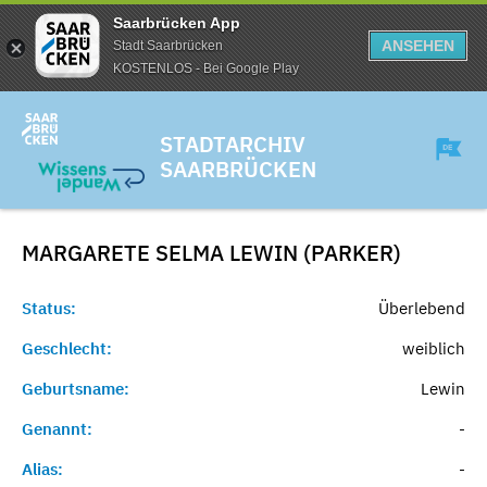
Saarbrücken App
ANSEHEN
Stadt Saarbrücken
KOSTENLOS - Bei Google Play
STADTARCHIV
SAARBRÜCKEN
MARGARETE SELMA LEWIN (PARKER)
Status:
Überlebend
Geschlecht:
weiblich
Geburtsname:
Lewin
Genannt:
-
Alias:
-