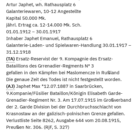
Artur Japhet, wh. Rathausplatz 6
Galanteriewaren, 10-12 Angestellte
Kapital 50.000 Mk.
jährl. Ertrag ca. 12-14.000 Mk. Sch.
01.01.1912 – 30.01.1917
Inhaber Japhet Emanuel, Rathausplatz 6
Galanterie-Laden- und Spielwaren-Handlung 30.01.1917 –
31.12.1918
(TA)
Ersatz-Reservist der 9. Kompagnie des Ersatz-
Bataiillons des Grrenadier-Regments Nº 3
gefallen in den Kämpfen bei Maslomencze in Rußland
Die genaue Zeit des Todes ist nicht festgestellt worden.
(AJ)
Japhet Max *12.07.1887 in Saarbrücken,
9.Kompanie/Füsilier Bataillon/Königin Elisabeth Garde-
Grenadier-Regiment Nr. 3. Am 17.07.1915 im Großverband
der 2. Garde Division bei der Durchbruchsschlacht von
Krasnostaw an der galizisch-polnischen Grenze gefallen.
Verlustliste Seite 8262, Ausgabe 644 vom 20.08.1915,
Preußen Nr. 306. (RjF, S. 327)