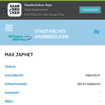
Saarbrücken App
ANSEHEN
Stadt Saarbrücken
KOSTENLOS - Bei Google Play
STADTARCHIV
SAARBRÜCKEN
MAX
JAPHET
Status:
Geschlecht:
männlich
Geburtsname:
Nicht bekannt
Genannt:
-
Alias:
-