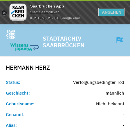
Saarbrücken App
ANSEHEN
Stadt Saarbrücken
KOSTENLOS - Bei Google Play
STADTARCHIV
SAARBRÜCKEN
HERMANN
HERZ
Status:
Verfolgungsbedingter Tod
Geschlecht:
männlich
Geburtsname:
Nicht bekannt
Genannt:
-
Alias:
-