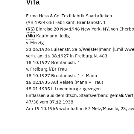
Vita
Firma Hess & Co. Textilfabrik Saarbrücken
(AB 1934-35) Fabrikant, Brentanostr. 1
(RS)
Einreise 20 Nov 1946 New York, NY, von Cherb
(Mk)
Kaufmann, ledig
v. Merzig
23.06.1926 Luisenstr. 2a b/We[ster]mann [Emil Wwe
verh. am 16.08.1927 in Freiburg N. 463
18.10.1927 Brentanostr. 1
v. Freiburg i/Br Frau
18.10.1927 Brentanostr. 1 z. Mann
15.02.1935 Auf Reisen (Mann + Frau)
18.01.1935 i. Luxemburg zugezogen
Entlassen aus dem dtsch. Staatsverband gemäß Verfg.
47/38 vom 07.12.1938
Am 19.10.1966 wohnhaft in 57 Metz/Moselle, 23, a