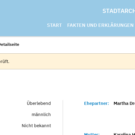
STADTARC
START
FAKTEN UND ERKLÄRUNGEN
etailseite
rüft.
Überlebend
Ehepartner:
Martha Dr
männlich
Nicht bekannt
Mutter:
Karolina 