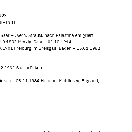
923
58–1931
aar – , verh. Strauß, nach Palästina emigriert
10.1893 Merzig, Saar – 01.10.1914
9.1901 Freiburg im Breisgau, Baden – 15.01.1982
02.1931 Saarbrücken –
ücken – 03.11.1984 Hendon, Middlesex, England,