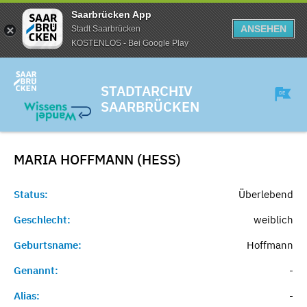
Saarbrücken App
ANSEHEN
Stadt Saarbrücken
KOSTENLOS - Bei Google Play
STADTARCHIV
SAARBRÜCKEN
MARIA HOFFMANN (HESS)
Status:
Überlebend
Geschlecht:
weiblich
Geburtsname:
Hoffmann
Genannt:
-
Alias:
-