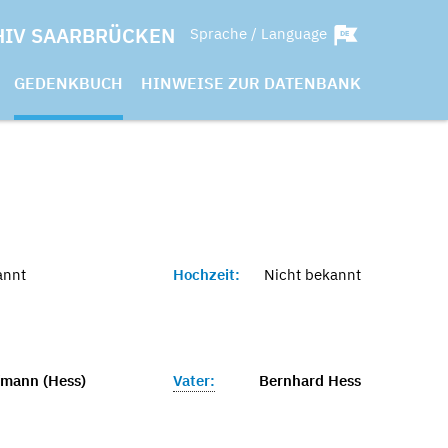
HIV SAARBRÜCKEN
Sprache / Language
GEDENKBUCH
HINWEISE ZUR DATENBANK
annt
Hochzeit:
Nicht bekannt
fmann (Hess)
Vater:
Bernhard Hess