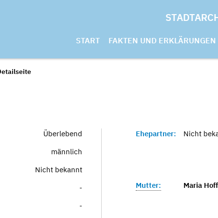
STADTARC
START
FAKTEN UND ERKLÄRUNGEN
etailseite
Überlebend
Ehepartner:
Nicht bek
männlich
Nicht bekannt
Mutter:
Maria Hof
-
-