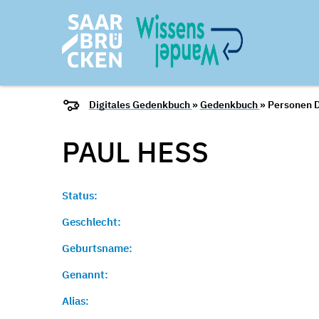
Digitales Gedenkbuch
»
Gedenkbuch
» Personen D
PAUL
HESS
Status:
Geschlecht:
Geburtsname:
Genannt:
Alias: