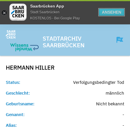
Saarbrücken App
ANSEHEN
Stadt Saarbrücken
KOSTENLOS - Bei Google Play
STADTARCHIV
SAARBRÜCKEN
HERMANN
HILLER
Status:
Verfolgungsbedingter Tod
Geschlecht:
männlich
Geburtsname:
Nicht bekannt
Genannt:
-
Alias:
-