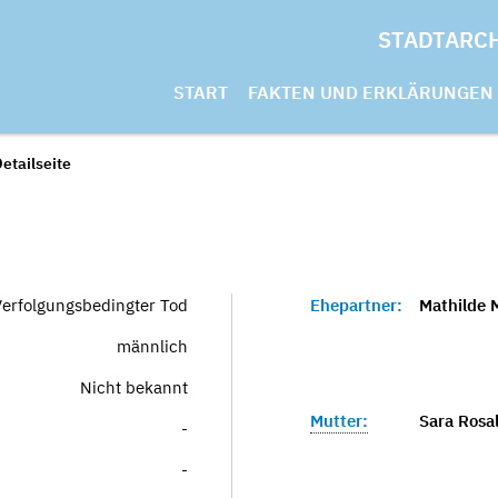
STADTARC
START
FAKTEN UND ERKLÄRUNGEN
etailseite
Verfolgungsbedingter Tod
Ehepartner:
Mathilde 
männlich
Nicht bekannt
Mutter:
Sara Rosal
-
-