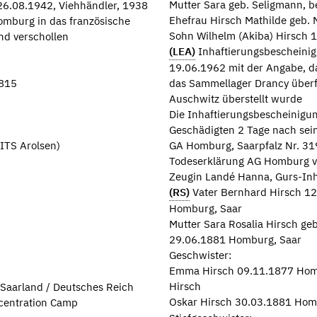
Mutter Sara geb. Seligmann, 
 26.08.1942, Viehhändler, 1938
Ehefrau Hirsch Mathilde geb.
omburg in das französische
Sohn Wilhelm (Akiba) Hirsch
nd verschollen
(LEA)
Inhaftierungsbescheinig
19.06.1962 mit der Angabe, d
6815
das Sammellager Drancy überf
Auschwitz überstellt wurde
Die Inhaftierungsbescheinigun
Geschädigten 2 Tage nach sei
ITS Arolsen)
GA Homburg, Saarpfalz Nr. 3
Todeserklärung AG Homburg v.
Zeugin Landé Hanna, Gurs-Inh
(RS)
Vater Bernhard Hirsch 12
Homburg, Saar
Mutter Sara Rosalia Hirsch g
29.06.1881 Homburg, Saar
Geschwister:
Emma Hirsch 09.11.1877 Hombu
Hirsch
Saarland / Deutsches Reich
Oskar Hirsch 30.03.1881 Homb
centration Camp