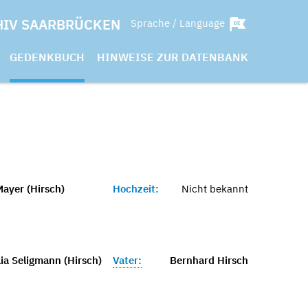
HIV SAARBRÜCKEN
Sprache / Language
GEDENKBUCH
HINWEISE ZUR DATENBANK
Mayer (Hirsch)
Hochzeit:
Nicht bekannt
ia Seligmann (Hirsch)
Vater:
Bernhard Hirsch