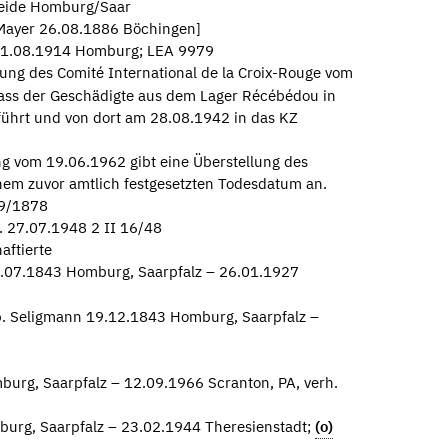
beide Homburg/Saar
 Mayer 26.08.1886 Böchingen]
 11.08.1914 Homburg; LEA 9979
ung des Comité International de la Croix-Rouge vom
ass der Geschädigte aus dem Lager Récébédou in
ührt und von dort am 28.08.1942 in das KZ
g vom 19.06.1962 gibt eine Überstellung des
nem zuvor amtlich festgesetzten Todesdatum an.
19/1878
 27.07.1948 2 II 16/48
aftierte
.07.1843 Homburg, Saarpfalz – 26.01.1927
eb. Seligmann 19.12.1843 Homburg, Saarpfalz –
rg, Saarpfalz – 12.09.1966 Scranton, PA, verh.
urg, Saarpfalz – 23.02.1944 Theresienstadt;
(o)