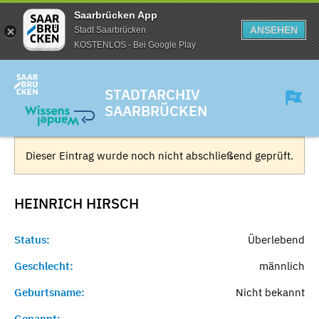
Saarbrücken App
ANSEHEN
Stadt Saarbrücken
KOSTENLOS - Bei Google Play
STADTARCHIV
SAARBRÜCKEN
Dieser Eintrag wurde noch nicht abschließend geprüft.
HEINRICH
HIRSCH
Status:
Überlebend
Geschlecht:
männlich
Geburtsname:
Nicht bekannt
Genannt:
-