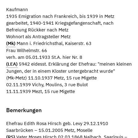
Kaufmann
1935 Emigration nach Frankreich, bis 1939 in Metz
gearbeitet, 1940-1941 Kriegsgefangenschaft, nach
Befreiung Rückker nach Metz
Wohnort als Antragsteller Metz
(Mk)
Mann i. Friedrichsthal, Kaiserstr. 63
Frau Wilhelmstr. 66
verh. am 05.01.1933 St.A. hier Nr. 8
(LEA)
5942 eidesst. Erklärung der Ehefrau: "meinen kleinen
Jungen, der in einem Kloster untergebracht wurde"
(Mk-Metz) 11.10.1937 Metz, 15 rue Migette
02.11.1939 Vichy, Moulins, 3 rue Bulot
11.11.1939 Mezt, 15 rue Migette
Bemerkungen
Ehefrau Edith Rosa Hirsch geb. Levy 29.12.1910
Saarbrücken – 15.01.2005 Metz, Moselle
(RS)
Vater Moses Hirsch 02.03.1868 Nalbach, Saarlouis –