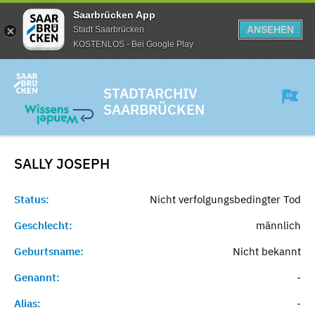
Saarbrücken App
ANSEHEN
Stadt Saarbrücken
KOSTENLOS - Bei Google Play
STADTARCHIV
SAARBRÜCKEN
SALLY
JOSEPH
Status:
Nicht verfolgungsbedingter Tod
Geschlecht:
männlich
Geburtsname:
Nicht bekannt
Genannt:
-
Alias:
-