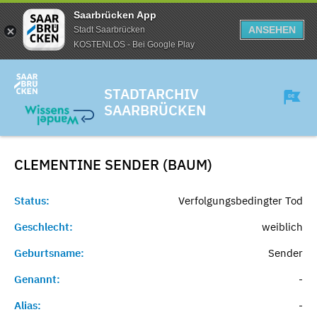
Saarbrücken App
ANSEHEN
Stadt Saarbrücken
KOSTENLOS - Bei Google Play
STADTARCHIV
SAARBRÜCKEN
CLEMENTINE SENDER (BAUM)
Status:
Verfolgungsbedingter Tod
Geschlecht:
weiblich
Geburtsname:
Sender
Genannt:
-
Alias:
-