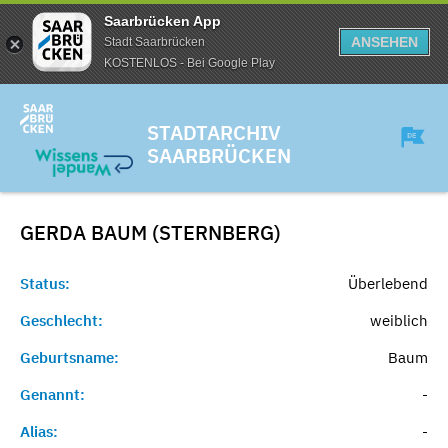
Saarbrücken App
ANSEHEN
Stadt Saarbrücken
KOSTENLOS - Bei Google Play
STADTARCHIV
SAARBRÜCKEN
GERDA BAUM (STERNBERG)
Status:
Überlebend
Geschlecht:
weiblich
Geburtsname:
Baum
Genannt:
-
Alias:
-