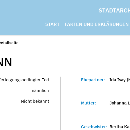
STADTARC
START
FAKTEN UND ERKLÄRUNGEN
etailseite
NN
Verfolgungsbedingter Tod
Ehepartner:
Ida Isay 
männlich
Nicht bekannt
Mutter:
Johanna L
-
-
Geschwister:
Bertha K