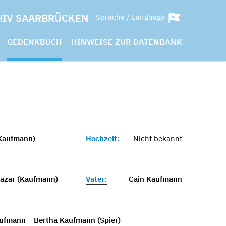
HIV SAARBRÜCKEN
Sprache / Language
GEDENKBUCH
HINWEISE ZUR DATENBANK
(Kaufmann)
Hochzeit:
Nicht bekannt
azar (Kaufmann)
Vater:
Cain Kaufmann
aufmann
Bertha Kaufmann (Spier)