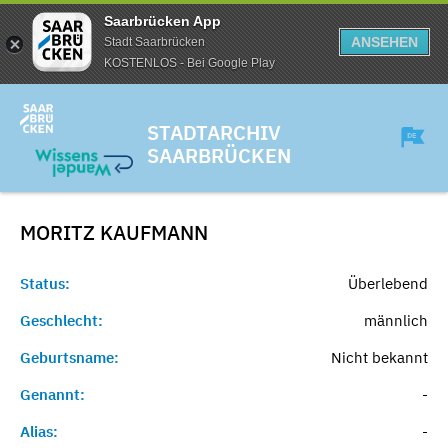
Saarbrücken App
ANSEHEN
Stadt Saarbrücken
KOSTENLOS - Bei Google Play
STADTARCHIV
SAARBRÜCKEN
MORITZ
KAUFMANN
Status:
Überlebend
Geschlecht:
männlich
Geburtsname:
Nicht bekannt
Genannt:
-
Alias:
-