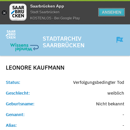
Saarbrücken App
ANSEHEN
Stadt Saarbrücken
KOSTENLOS - Bei Google Play
STADTARCHIV
SAARBRÜCKEN
LEONORE
KAUFMANN
Status:
Verfolgungsbedingter Tod
Geschlecht:
weiblich
Geburtsname:
Nicht bekannt
Genannt:
-
Alias:
-